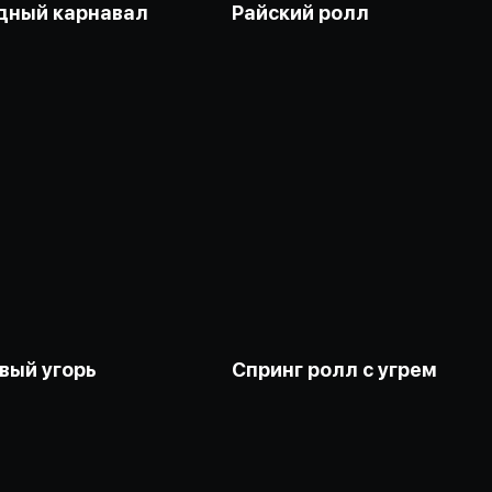
дный карнавал
Райский ролл
вый угорь
Спринг ролл с угрем