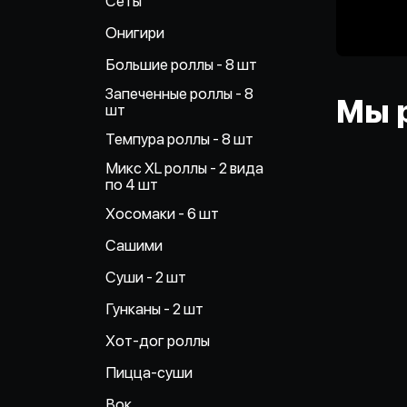
Сеты
Онигири
Большие роллы - 8 шт
Запеченные роллы - 8
Мы 
шт
Темпура роллы - 8 шт
Микс XL роллы - 2 вида
по 4 шт
Хосомаки - 6 шт
Сашими
Суши - 2 шт
Гунканы - 2 шт
Хот-дог роллы
Пицца-суши
Вок