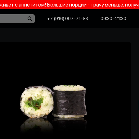
 живет с аппетитом! Большие порции - трачу меньше, пол
+7 (916) 007-71-83
09:30−21:30