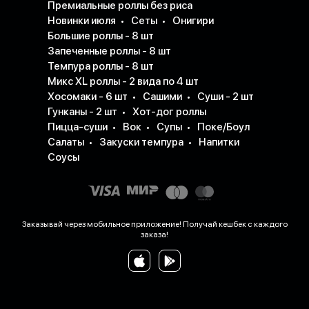
Премиальные роллы без риса
Новинки июля
Сеты
Онигири
Большие роллы - 8 шт
Запеченные роллы - 8 шт
Темпура роллы - 8 шт
Микс XL роллы - 2 вида по 4 шт
Хосомаки - 6 шт
Сашими
Суши - 2 шт
Гунканы - 2 шт
Хот-дог роллы
Пицца-суши
Вок
Супы
Поке/Боул
Салаты
Закуски темпура
Напитки
Соусы
Заказывай через мобильное приложение! Получай кешбек с каждого
заказа!