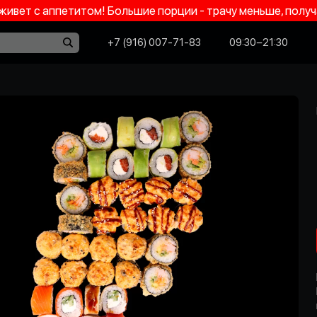
 живет с аппетитом! Большие порции - трачу меньше, пол
+7 (916) 007-71-83
09:30−21:30