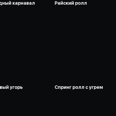
дный карнавал
Райский ролл
вый угорь
Спринг ролл с угрем