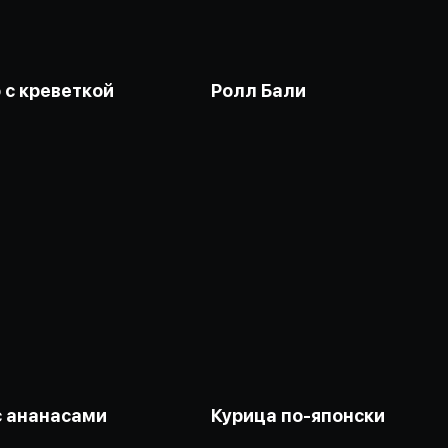
 с креветкой
Ролл Бали
с ананасами
Курица по-японски