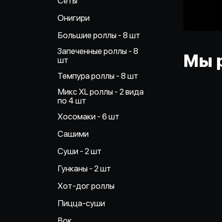
Сеты
Онигири
Большие роллы - 8 шт
Запеченные роллы - 8
Мы 
шт
Темпура роллы - 8 шт
Микс XL роллы - 2 вида
по 4 шт
Хосомаки - 6 шт
Сашими
Суши - 2 шт
Гунканы - 2 шт
Хот-дог роллы
Пицца-суши
Вок