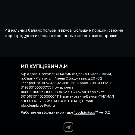
Идеальный баланс пользы и вкуса! Большие порции, свежие
морепродукты и сбалансированные пикантные заправки.
ИП КУПЦЕВИЧ А.И
Юр.адрес: Республика Калмыкия, район Сарпинский,
п. Салын-Тугтун, ул. Имени Э.Бадмаева, д.20 кВ 2
Телефон: 8 914 570 3302 ИНН: 280764651708 ОГРНИП:
319280100033755 Номер счета:
40802810025210000894 БИК: 044525411 Кор счет:
30101810145250000411 Наименование Банка: ФИЛИАЛ
"ЦЕНТРАЛЬНЫЙ" БАНКА ВТБ (ПАО) E-mail:
blg.cleanbros@bk.ru
Работает на эффективном ядре
Foodpicásso
ver. 3.2