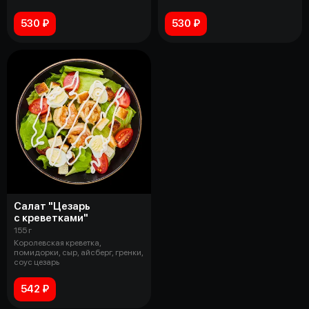
530 ₽
530 ₽
Салат "Цезарь
с креветками"
155 г
Королевская креветка,
помидорки, сыр, айсберг, гренки,
соус цезарь
542 ₽