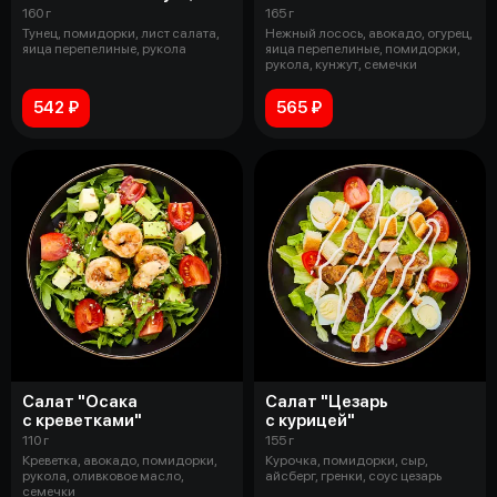
160 г
165 г
Тунец, помидорки, лист салата,
Нежный лосось, авокадо, огурец,
яица перепелиные, рукола
яица перепелиные, помидорки,
рукола, кунжут, семечки
542 ₽
565 ₽
Салат "Осака
Салат "Цезарь
с креветками"
с курицей"
110 г
155 г
Креветка, авокадо, помидорки,
Курочка, помидорки, сыр,
рукола, оливковое масло,
айсберг, гренки, соус цезарь
семечки