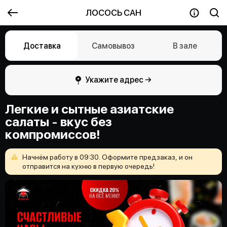
ЛОСОСЬ САН
Доставка
Самовывоз
В зале
Укажите адрес →
Легкие и сытные азиатские
салаты - вкус без
компромиссов!
Начнём
работу
в
09:30.
Оформите
предзаказ,
и
он
отправится
на
кухню
в
первую
очередь!