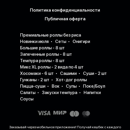
Политика конфиденциальности
Публичная оферта
Премиальные роллы без риса
Новинки июля
Сеты
Онигири
Большие роллы - 8 шт
Запеченные роллы - 8 шт
Темпура роллы - 8 шт
Микс XL роллы - 2 вида по 4 шт
Хосомаки - 6 шт
Сашими
Суши - 2 шт
Гунканы - 2 шт
Хот-дог роллы
Пицца-суши
Вок
Супы
Поке/Боул
Салаты
Закуски темпура
Напитки
Соусы
Заказывай через мобильное приложение! Получай кешбек с каждого