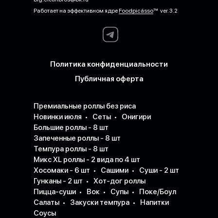
Работает на эффективном ядре
Foodpicásso
ver. 3.2
Политика конфиденциальности
Публичная оферта
Премиальные роллы без риса
Новинки июля
Сеты
Онигири
Большие роллы - 8 шт
Запеченные роллы - 8 шт
Темпура роллы - 8 шт
Микс XL роллы - 2 вида по 4 шт
Хосомаки - 6 шт
Сашими
Суши - 2 шт
Гунканы - 2 шт
Хот-дог роллы
Пицца-суши
Вок
Супы
Поке/Боул
Салаты
Закуски темпура
Напитки
Соусы