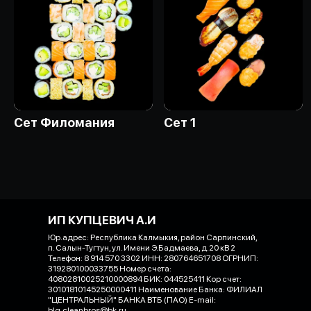
Сет Филомания
Сет 1
ИП КУПЦЕВИЧ А.И
Юр.адрес: Республика Калмыкия, район Сарпинский,
п. Салын-Тугтун, ул. Имени Э.Бадмаева, д.20 кВ 2
Телефон: 8 914 570 3302 ИНН: 280764651708 ОГРНИП:
319280100033755 Номер счета:
40802810025210000894 БИК: 044525411 Кор счет:
30101810145250000411 Наименование Банка: ФИЛИАЛ
"ЦЕНТРАЛЬНЫЙ" БАНКА ВТБ (ПАО) E-mail:
blg.cleanbros@bk.ru