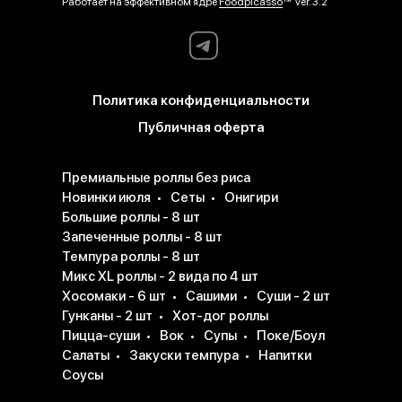
Работает на эффективном ядре
Foodpicásso
ver. 3.2
Политика конфиденциальности
Публичная оферта
Премиальные роллы без риса
Новинки июля
Сеты
Онигири
Большие роллы - 8 шт
Запеченные роллы - 8 шт
Темпура роллы - 8 шт
Микс XL роллы - 2 вида по 4 шт
Хосомаки - 6 шт
Сашими
Суши - 2 шт
Гунканы - 2 шт
Хот-дог роллы
Пицца-суши
Вок
Супы
Поке/Боул
Салаты
Закуски темпура
Напитки
Соусы