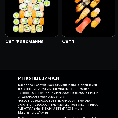
Сет Филомания
Сет 1
ИП КУПЦЕВИЧ А.И
Юр.адрес: Республика Калмыкия, район Сарпинский,
п. Салын-Тугтун, ул. Имени Э.Бадмаева, д.20 кВ 2
Телефон: 8 914 570 3302 ИНН: 280764651708 ОГРНИП:
319280100033755 Номер счета:
40802810025210000894 БИК: 044525411 Кор счет:
30101810145250000411 Наименование Банка: ФИЛИАЛ
"ЦЕНТРАЛЬНЫЙ" БАНКА ВТБ (ПАО) E-mail:
blg.cleanbros@bk.ru