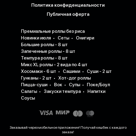
Политика конфиденциальности
Публичная оферта
Премиальные роллы без риса
Новинки июля
Сеты
Онигири
Большие роллы - 8 шт
Запеченные роллы - 8 шт
Темпура роллы - 8 шт
Микс XL роллы - 2 вида по 4 шт
Хосомаки - 6 шт
Сашими
Суши - 2 шт
Гунканы - 2 шт
Хот-дог роллы
Пицца-суши
Вок
Супы
Поке/Боул
Салаты
Закуски темпура
Напитки
Соусы
Заказывай через мобильное приложение! Получай кешбек с каждого
заказа!