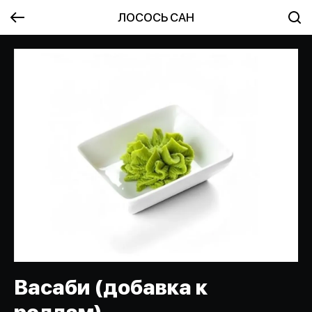
ЛОСОСЬ САН
Васаби (добавка к