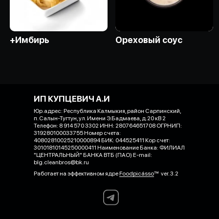
+Имбирь
Ореховый соус
ИП КУПЦЕВИЧ А.И
Юр.адрес: Республика Калмыкия, район Сарпинский,
п. Салын-Тугтун, ул. Имени Э.Бадмаева, д.20 кВ 2
Телефон: 8 914 570 3302 ИНН: 280764651708 ОГРНИП:
319280100033755 Номер счета:
40802810025210000894 БИК: 044525411 Кор счет:
30101810145250000411 Наименование Банка: ФИЛИАЛ
"ЦЕНТРАЛЬНЫЙ" БАНКА ВТБ (ПАО) E-mail:
blg.cleanbros@bk.ru
Работает на эффективном ядре
Foodpicásso
ver. 3.2