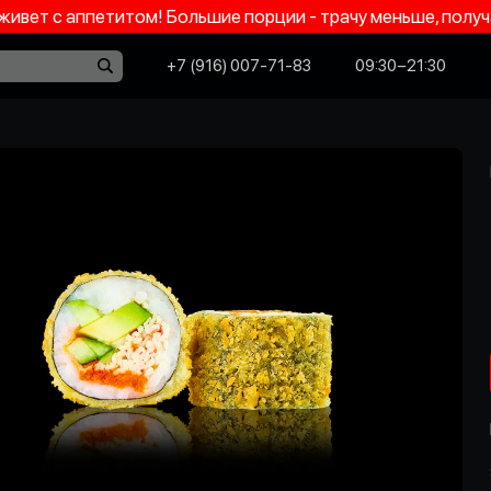
 живет с аппетитом! Большие порции - трачу меньше, пол
+7 (916) 007-71-83
09:30−21:30