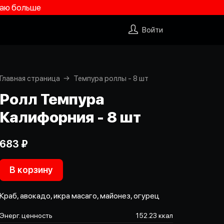
учаю больше
Войти
Главная страница
Темпура роллы - 8 шт
Ролл Темпура
Калифорния - 8 шт
683 ₽
В корзину
Краб, авокадо, икра масаго, майонез, огурец
Энерг. ценность
152.23 ккал