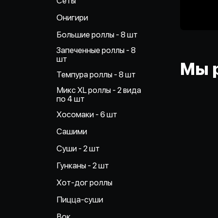
Сеты
Онигири
Большие роллы - 8 шт
Запеченные роллы - 8
шт
Мы 
Темпура роллы - 8 шт
Микс XL роллы - 2 вида
по 4 шт
Хосомаки - 6 шт
Сашими
Суши - 2 шт
Гунканы - 2 шт
Хот-дог роллы
Пицца-суши
Вок