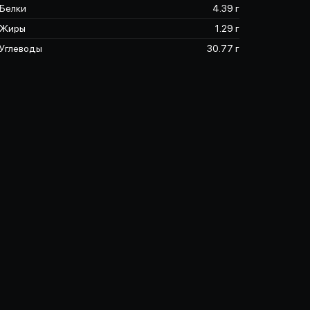
Белки
4.39 г
Жиры
1.29 г
Углеводы
30.77 г