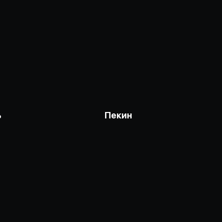
ь
Пекин