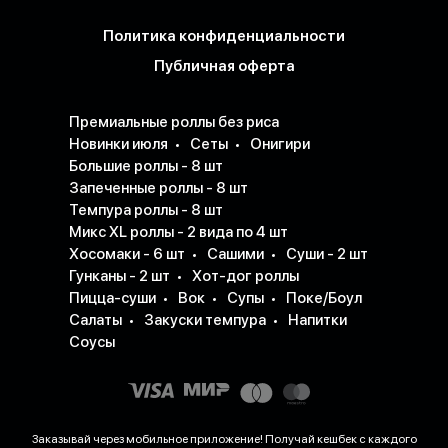
Политика конфиденциальности
Публичная оферта
Премиальные роллы без риса
Новинки июля
Сеты
Онигири
Большие роллы - 8 шт
Запеченные роллы - 8 шт
Темпура роллы - 8 шт
Микс XL роллы - 2 вида по 4 шт
Хосомаки - 6 шт
Сашими
Суши - 2 шт
Гунканы - 2 шт
Хот-дог роллы
Пицца-суши
Вок
Супы
Поке/Боул
Салаты
Закуски темпура
Напитки
Соусы
Заказывай через мобильное приложение! Получай кешбек с каждого