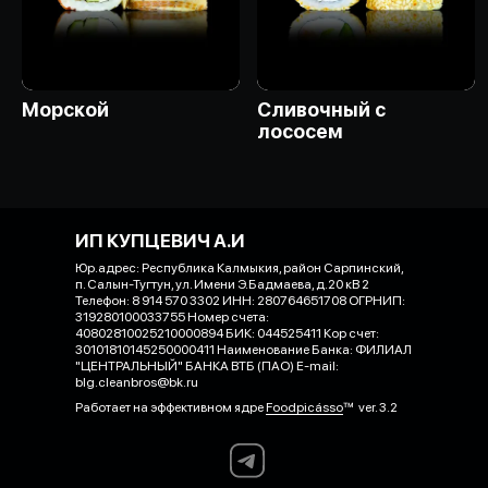
Морской
Сливочный с
лососем
ИП КУПЦЕВИЧ А.И
Юр.адрес: Республика Калмыкия, район Сарпинский,
п. Салын-Тугтун, ул. Имени Э.Бадмаева, д.20 кВ 2
Телефон: 8 914 570 3302 ИНН: 280764651708 ОГРНИП:
319280100033755 Номер счета:
40802810025210000894 БИК: 044525411 Кор счет:
30101810145250000411 Наименование Банка: ФИЛИАЛ
"ЦЕНТРАЛЬНЫЙ" БАНКА ВТБ (ПАО) E-mail:
blg.cleanbros@bk.ru
Работает на эффективном ядре
Foodpicásso
ver. 3.2