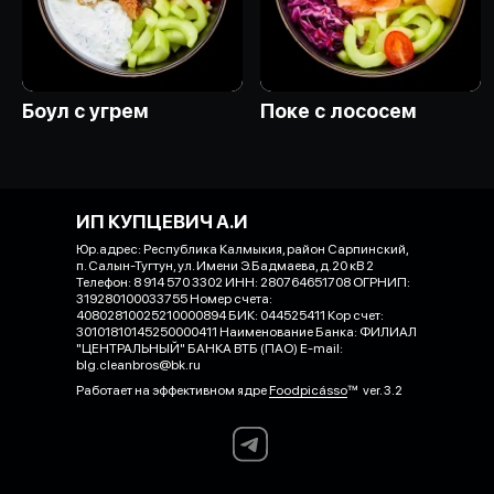
Боул с угрем
Поке с лососем
ИП КУПЦЕВИЧ А.И
Юр.адрес: Республика Калмыкия, район Сарпинский,
п. Салын-Тугтун, ул. Имени Э.Бадмаева, д.20 кВ 2
Телефон: 8 914 570 3302 ИНН: 280764651708 ОГРНИП:
319280100033755 Номер счета:
40802810025210000894 БИК: 044525411 Кор счет:
30101810145250000411 Наименование Банка: ФИЛИАЛ
"ЦЕНТРАЛЬНЫЙ" БАНКА ВТБ (ПАО) E-mail:
blg.cleanbros@bk.ru
Работает на эффективном ядре
Foodpicásso
ver. 3.2