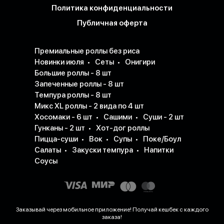
Политика конфиденциальности
Публичная оферта
Премиальные роллы без риса
Новинки июля
Сеты
Онигири
Большие роллы - 8 шт
Запеченные роллы - 8 шт
Темпура роллы - 8 шт
Микс XL роллы - 2 вида по 4 шт
Хосомаки - 6 шт
Сашими
Суши - 2 шт
Гунканы - 2 шт
Хот-дог роллы
Пицца-суши
Вок
Супы
Поке/Боул
Салаты
Закуски темпура
Напитки
Соусы
Заказывай через мобильное приложение! Получай кешбек с каждого
заказа!