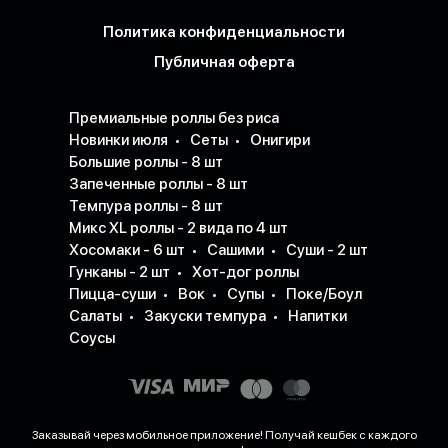
Политика конфиденциальности
Публичная оферта
Премиальные роллы без риса
Новинки июля
Сеты
Онигири
Большие роллы - 8 шт
Запеченные роллы - 8 шт
Темпура роллы - 8 шт
Микс XL роллы - 2 вида по 4 шт
Хосомаки - 6 шт
Сашими
Суши - 2 шт
Гунканы - 2 шт
Хот-дог роллы
Пицца-суши
Вок
Супы
Поке/Боул
Салаты
Закуски темпура
Напитки
Соусы
Заказывай через мобильное приложение! Получай кешбек с каждого