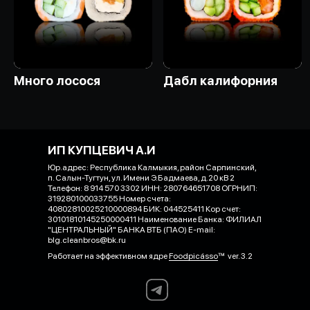
Много лосося
Дабл калифорния
ИП КУПЦЕВИЧ А.И
Юр.адрес: Республика Калмыкия, район Сарпинский,
п. Салын-Тугтун, ул. Имени Э.Бадмаева, д.20 кВ 2
Телефон: 8 914 570 3302 ИНН: 280764651708 ОГРНИП:
319280100033755 Номер счета:
40802810025210000894 БИК: 044525411 Кор счет:
30101810145250000411 Наименование Банка: ФИЛИАЛ
"ЦЕНТРАЛЬНЫЙ" БАНКА ВТБ (ПАО) E-mail:
blg.cleanbros@bk.ru
Работает на эффективном ядре
Foodpicásso
ver. 3.2