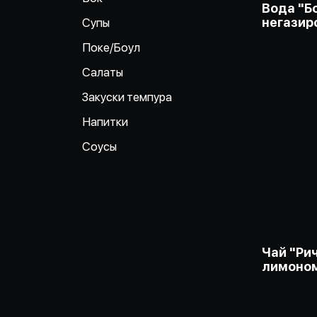
Вода "Б
негазир
Супы
Поке/Боул
Салаты
Закуски темпура
Напитки
Соусы
Чай "Ри
лимоно