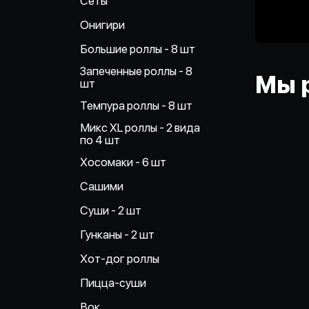
Сеты
Онигири
Большие роллы - 8 шт
Запеченные роллы - 8
Мы 
шт
Темпура роллы - 8 шт
Микс XL роллы - 2 вида
по 4 шт
Хосомаки - 6 шт
Сашими
Суши - 2 шт
Гунканы - 2 шт
Хот-дог роллы
Пицца-суши
Вок