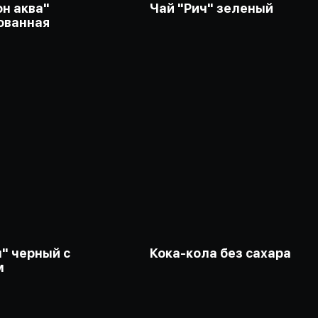
он аква"
Чай "Рич" зеленый
ованная
ч" черный с
Кока-кола без сахара
м