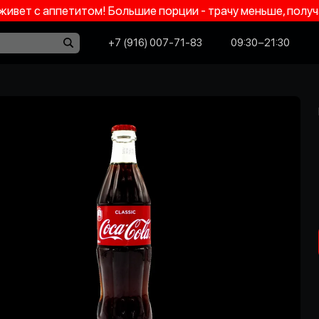
 живет с аппетитом! Большие порции - трачу меньше, пол
+7 (916) 007-71-83
09:30−21:30