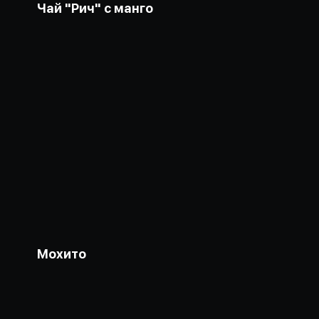
Чай "Рич" с манго
Мохито